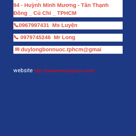
94 - Huỳnh Minh Mương - Tân Thạnh 
Đông _ Củ Chi _ TPHCM
📞
0967997431
Ms Luyện
📞
0979745246
Mr Long
✉
duylongbonnuoc.tphcm@gmai
website
http://hanbonnuoctphcm.com/