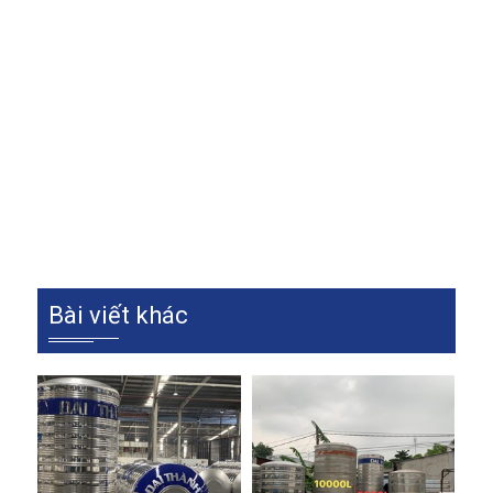
doanh nghiệp có ngân sách hạn chế nhưng vẫn muốn 
sở hữu bồn nước chất lượng
 nhưng vẫn muốn sở hữu 
bồn nước chất lượng
 o với sản phẩm mới đây là lựa 
chọn lý tưởng cho những gia đình doanh nghiệp có 
ngân sách hạn chế nhưng vẫn muốn sở hữu bồn nước 
chất lượng
So với sản phẩm mới đây là lựa chọn lý 
tưởng cho những gia đình doanh nghiệp có ngân sách 
hạn chế nhưng vẫn muốn sở hữu bồn nước chất 
lượng
Bài viết khác