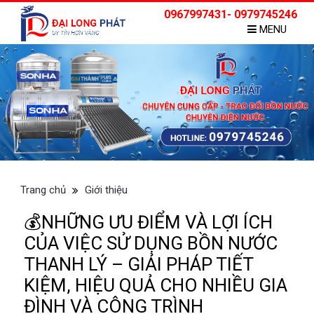
0967997431- 0979745246
MENU
Trang chủ
Giới thiệu
💰NHỮNG ƯU ĐIỂM VÀ LỢI ÍCH
CỦA VIỆC SỬ DỤNG BỒN NƯỚC
THANH LÝ – GIẢI PHÁP TIẾT
KIỆM, HIỆU QUẢ CHO NHIỀU GIA
ĐÌNH VÀ CÔNG TRÌNH