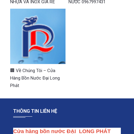
NHỰA VÀ INOX GIÁ RẺ
NƯỚC 0967997431
🏢 Về Chúng Tôi – Cửa
Hàng Bồn Nước Đại Long
Phát
THÔNG TIN LIÊN HỆ
Cửa hàng bồn nước ĐẠI  LONG PHÁT