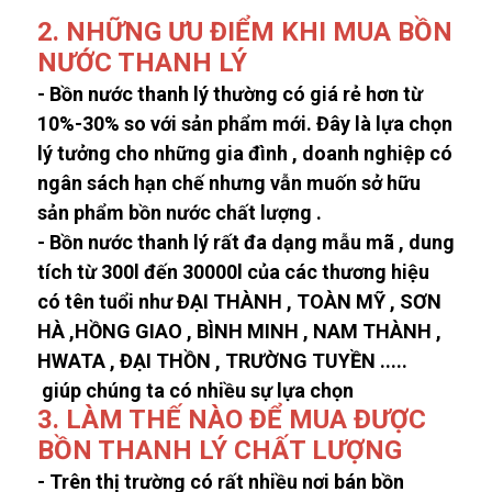
2. NHỮNG ƯU ĐIỂM KHI MUA
BỒN
NƯỚC THANH LÝ
-
Bồn nước thanh lý
thường có giá rẻ hơn từ
10%-30%
so với sản phẩm mới. Đây là lựa chọn
lý tưởng cho những gia đình , doanh nghiệp có
ngân sách hạn chế nhưng vẫn muốn sở hữu
sản phẩm bồn nước chất lượng .
-
Bồn nước thanh lý
rất đa dạng mẫu mã , dung
tích từ 300l đến 30000l của các thương hiệu
có tên tuổi như ĐẠI THÀNH , TOÀN MỸ , SƠN
HÀ ,HỒNG GIAO , BÌNH MINH , NAM THÀNH ,
HWATA , ĐẠI THỒN , TRƯỜNG TUYỀN .....
giúp chúng ta có nhiều sự lựa chọn
3. LÀM THẾ NÀO ĐỂ MUA ĐƯỢC
BỒN THANH LÝ CHẤT LƯỢNG
- Trên thị trường có rất nhiều nơi bán bồn