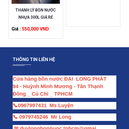
THANH LÝ BỒN NƯỚC
NHỰA 300L GIÁ RẺ
Giá :
550,000 VND
THÔNG TIN LIÊN HỆ
Cửa hàng bồn nước ĐẠI  LONG PHÁT
94 - Huỳnh Minh Mương - Tân Thạnh 
Đông _ Củ Chi _ TPHCM
📞
0967997431
Ms Luyện
📞
0979745246
Mr Long
✉
duylongbonnuoc.tphcm@gmai