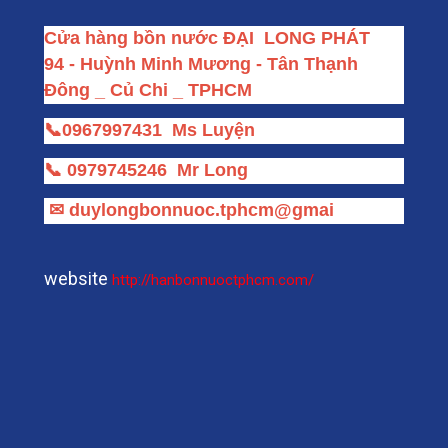
Cửa hàng bồn nước ĐẠI  LONG PHÁT
94 - Huỳnh Minh Mương - Tân Thạnh 
Đông _ Củ Chi _ TPHCM
📞
0967997431
Ms Luyện
📞
0979745246
Mr Long
✉
duylongbonnuoc.tphcm@gmai
website
http://hanbonnuoctphcm.com/