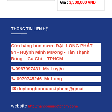
Giá :
3,500,000 VND
THÔNG TIN LIÊN HỆ
Cửa hàng bồn nước ĐẠI  LONG PHÁT
94 - Huỳnh Minh Mương - Tân Thạnh 
Đông _ Củ Chi _ TPHCM
📞
0967997431
Ms Luyện
📞
0979745246
Mr Long
✉
duylongbonnuoc.tphcm@gmai
website
http://hanbonnuoctphcm.com/