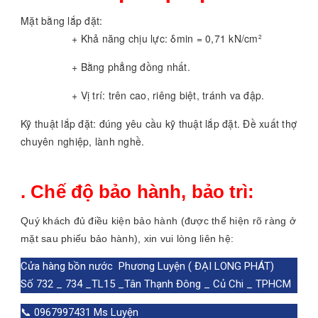
Mặt bằng lắp đặt:
+ Khả năng chịu lực: δmin = 0,71 kN/cm
2
+ Bằng phẳng đồng nhất.
+ Vị trí: trên cao, riêng biệt, tránh va đập.
Kỹ thuật lắp đặt: đúng yêu cầu kỹ thuật lắp đặt. Đề xuất thợ
chuyên nghiệp, lành nghề.
. Chế độ bảo hành, bảo trì:
Quý khách đủ điều kiện bảo hành (được thể hiện rõ ràng ở
mặt sau phiếu bảo hành), xin vui lòng liên hệ:
Cửa hàng bồn nước  Phương Luyện ( ĐẠI LONG PHÁT)
Số 732 _ 734 _TL15 _Tân Thạnh Đông _ Củ Chi _ TPHCM
📞 0967997431 Ms Luyện