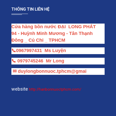
THÔNG TIN LIÊN HỆ
Cửa hàng bồn nước ĐẠI  LONG PHÁT
94 - Huỳnh Minh Mương - Tân Thạnh 
Đông _ Củ Chi _ TPHCM
📞
0967997431
Ms Luyện
📞
0979745246
Mr Long
✉
duylongbonnuoc.tphcm@gmai
website
http://hanbonnuoctphcm.com/