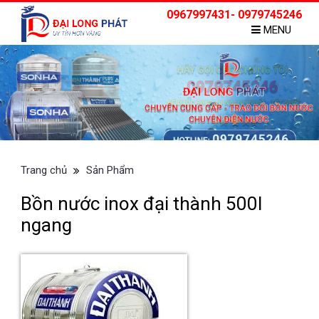
0967997431- 0979745246
MENU
Trang chủ
Sản Phẩm
Bồn nước inox đại thành 500l
ngang