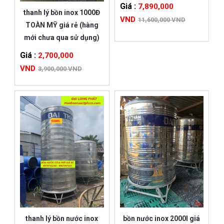
Giá :
7,890,000
thanh lý bồn inox 1000Đ
VND
11,600,000 VND
TOÀN MỸ giá rẻ (hàng
mới chưa qua sử dụng)
Giá :
2,700,000
VND
3,900,000 VND
thanh lý bồn nước inox
bồn nước inox 2000l giá