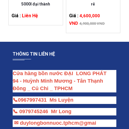
5000l đại thành
rẻ
Giá :
Liên Hệ
Giá :
4,600,000
VND
4,900,000 VND
THÔNG TIN LIÊN HỆ
Cửa hàng bồn nước ĐẠI  LONG PHÁT
94 - Huỳnh Minh Mương - Tân Thạnh 
Đông _ Củ Chi _ TPHCM
📞
0967997431
Ms Luyện
📞
0979745246
Mr Long
✉
duylongbonnuoc.tphcm@gmai