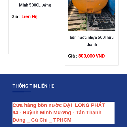
Minh 5000L Đứng
Giá :
Liên Hệ
bồn nước nhựa 500l hữu
thành
Giá :
800,000 VND
THÔNG TIN LIÊN HỆ
Cửa hàng bồn nước ĐẠI  LONG PHÁT
94 - Huỳnh Minh Mương - Tân Thạnh 
Đông _ Củ Chi _ TPHCM