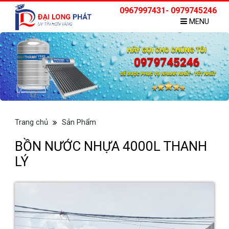
0967997431- 0979745246
MENU
Trang chủ
Sản Phẩm
BỒN NƯỚC NHỰA 4000L THANH
LÝ