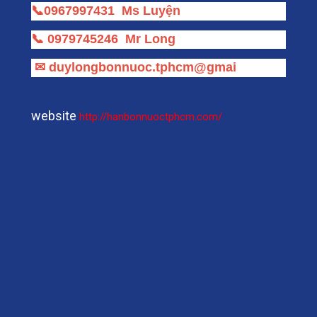
📞
0967997431
Ms Luyện
📞
0979745246
Mr Long
✉
duylongbonnuoc.tphcm@gmai
website
http://hanbonnuoctphcm.com/