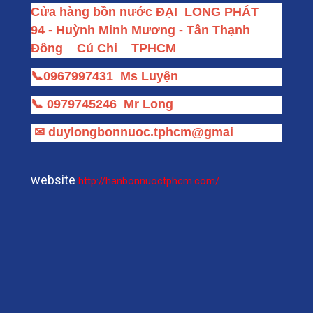
Cửa hàng bồn nước ĐẠI  LONG PHÁT
94 - Huỳnh Minh Mương - Tân Thạnh 
Đông _ Củ Chi _ TPHCM
📞
0967997431
Ms Luyện
📞
0979745246
Mr Long
✉
duylongbonnuoc.tphcm@gmai
website
http://hanbonnuoctphcm.com/