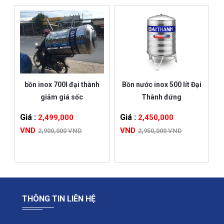
bồn inox 700l đại thành
Bồn nước inox 500 lít Đại
giảm giá sốc
Thành đứng
Giá :
Giá :
2,499,000
2,450,000
VND
VND
2,900,000 VND
2,950,000 VND
THÔNG TIN LIÊN HỆ