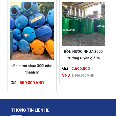
BỒN NƯỚC NHỰA 2000l
trường tuyền giá rẻ
bồn nước nhựa 300l nằm
Giá :
2,690,000
thanh lý
VND
3,600,000 VND
Giá :
550,000 VND
THÔNG TIN LIÊN HỆ