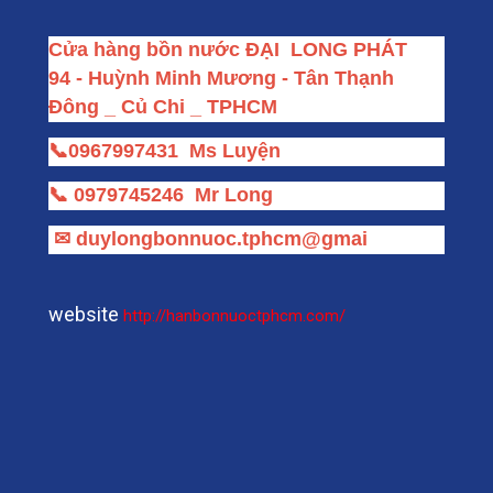
Cửa hàng bồn nước ĐẠI  LONG PHÁT
94 - Huỳnh Minh Mương - Tân Thạnh 
Đông _ Củ Chi _ TPHCM
📞
0967997431
Ms Luyện
📞
0979745246
Mr Long
✉
duylongbonnuoc.tphcm@gmai
website
http://hanbonnuoctphcm.com/