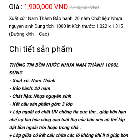
Giá :
1,900,000 VND
2,700,000 VND
Xuất xứ : Nam Thành Bảo hành: 20 năm Chất liệu: Nhựa
nguyên sinh Dung tích: 1000 lít Kích thước: 1.022 x 1.315
(Đường kính – Cao)
Chi tiết sản phẩm
THÔNG TIN BỒN NƯỚC NHỰA NAM THÀNH 1000L
ĐỨNG
- Xuất xứ: Nam Thành
- Bảo hành: 20 năm
- Chất liệu: Nhựa nguyên sinh
- Kết cấu sản phẩm gồm 3 lớp
+ Lớp ngoài có chất UV chống tia cực tím , giúp bồn hạn
chế sự lão hóa nâng cao tuổi thọ của bồn nên có thể lắp
đặt bồn ngoài trời hoặc trong nhà .
+ Lớp giữa có kết cấu chứa các lỗ không khí li ti giúp bồn