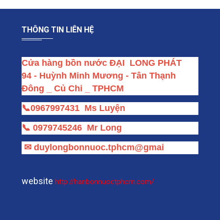
THÔNG TIN LIÊN HỆ
Cửa hàng bồn nước ĐẠI  LONG PHÁT
94 - Huỳnh Minh Mương - Tân Thạnh 
Đông _ Củ Chi _ TPHCM
📞
0967997431
Ms Luyện
📞
0979745246
Mr Long
✉
duylongbonnuoc.tphcm@gmai
website
http://hanbonnuoctphcm.com/