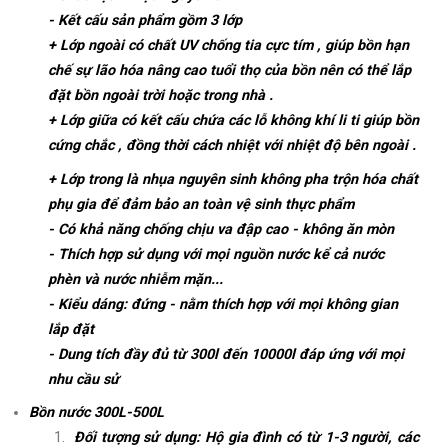
- Kết cấu sản phẩm gồm 3 lớp
+ Lớp ngoài có chất UV chống tia cực tím , giúp bồn hạn
chế sự lão hóa nâng cao tuổi thọ của bồn nên có thể lắp
đặt bồn ngoài trời hoặc trong nhà .
+ Lớp giữa có kết cấu chứa các lỗ không khí li ti giúp bồn
cứng chắc , đồng thời cách nhiệt với nhiệt độ bên ngoài .
+ Lớp trong là nhụa nguyên sinh không pha trộn hóa chất
phụ gia để đảm bảo an toàn vệ sinh thực phẩm
- Có khả năng chống chịu va đập cao - không ăn mòn
- Thích hợp sử dụng với mọi nguồn nước kể cả nước
phèn và nước nhiễm mặn...
- Kiểu dáng: đứng - nằm thích hợp với mọi không gian
lắp đặt
- Dung tích đầy đủ từ 300l đến 10000l đáp ứng với mọi
nhu cầu sử
Bồn nước 300L-500L
Đối tượng sử dụng: Hộ gia đình có từ 1-3 người, các