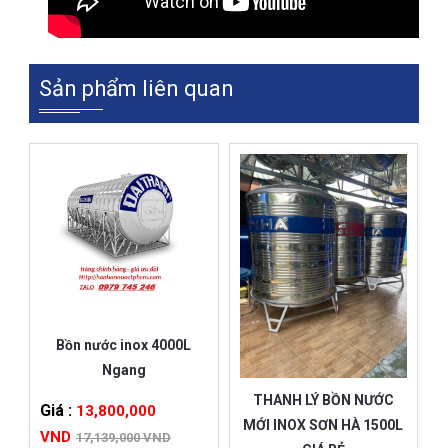
Sản phẩm liên quan
Bồn nước inox 4000L
Ngang
THANH LÝ BỒN NƯỚC
Giá :
13,800,000
MỚI INOX SƠN HÀ 1500L
VND
17,139,000 VND