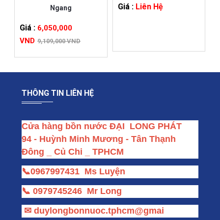
Giá :
Liên Hệ
Ngang
Giá :
6,050,000
VND
9,109,000 VND
THÔNG TIN LIÊN HỆ
Cửa hàng bồn nước ĐẠI  LONG PHÁT
94 - Huỳnh Minh Mương - Tân Thạnh 
Đông _ Củ Chi _ TPHCM
📞
0967997431
Ms Luyện
📞
0979745246
Mr Long
✉
duylongbonnuoc.tphcm@gmai