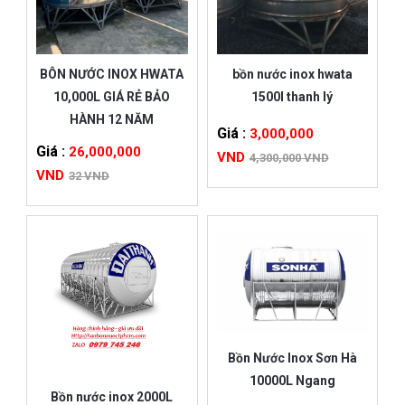
BÔN NƯỚC INOX HWATA
bồn nước inox hwata
10,000L GIÁ RẺ BẢO
1500l thanh lý
HÀNH 12 NĂM
Giá :
3,000,000
Giá :
26,000,000
VND
4,300,000 VND
VND
32 VND
Bồn Nước Inox Sơn Hà
10000L Ngang
Bồn nước inox 2000L