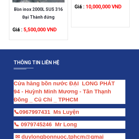
Giá :
10,000,000 VND
Bồn inox 2000L SUS 316
Đại Thành đứng
Giá :
5,500,000 VND
THÔNG TIN LIÊN HỆ
Cửa hàng bồn nước ĐẠI  LONG PHÁT
94 - Huỳnh Minh Mương - Tân Thạnh 
Đông _ Củ Chi _ TPHCM
📞
0967997431
Ms Luyện
📞
0979745246
Mr Long
✉
duylongbonnuoc.tphcm@gmai