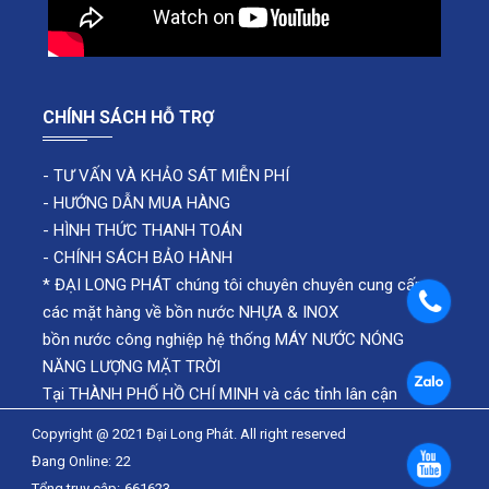
CHÍNH SÁCH HỖ TRỢ
-
TƯ VẤN VÀ KHẢO SÁT MIỄN PHÍ
-
HƯỚNG DẪN MUA HÀNG
-
HÌNH THỨC THANH TOÁN
-
CHÍNH SÁCH BẢO HÀNH
* ĐẠI LONG PHÁT chúng tôi chuyên chuyên cung cấp
các mặt hàng về bồn nước NHỰA & INOX
bồn nước công nghiệp hệ thống MÁY NƯỚC NÓNG
NĂNG LƯỢNG MẶT TRỜI
Tại THÀNH PHỐ HỒ CHÍ MINH và các tỉnh lân cận
Copyright @ 2021 Đại Long Phát. All right reserved
Đang Online:
22
Tổng truy cập:
661623