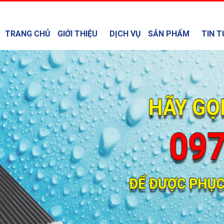
TRANG CHỦ
GIỚI THIỆU
DỊCH VỤ
SẢN PHẨM
TIN T