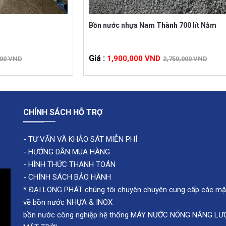
Bồn nước nhựa Nam Thành 700 lít Nằm
Giá :
1,900,000 VND
000 VND
2,750,000 VND
CHÍNH SÁCH HỖ TRỢ
-
TƯ VẤN VÀ KHẢO SÁT MIỄN PHÍ
-
HƯỚNG DẪN MUA HÀNG
-
HÌNH THỨC THANH TOÁN
-
CHÍNH SÁCH BẢO HÀNH
* ĐẠI LONG PHÁT chúng tôi chuyên chuyên cung cấp các mặ