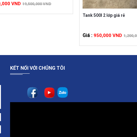
N HÀ 10000L THANH LÝ giá rẻ
0,000 VND
19,500,000 VND
Tank 500l 2 lớp giá rẻ
Giá :
950,000 VND
1,200,
KẾT NỐI VỚI CHÚNG TÔI