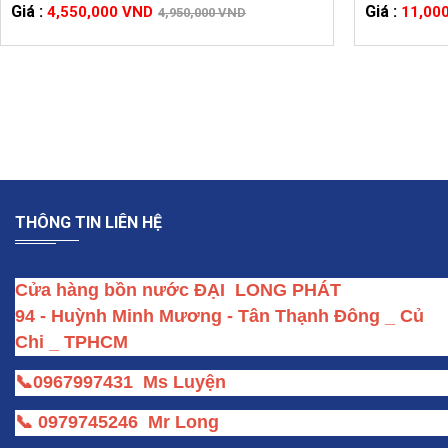
BỒN NƯỚC NHỰA HỒNG GIAO 3000L
bồn nước SƠ
Giá :
Giá :
4,550,000 VND
11,00
4,950,000 VND
THÔNG TIN LIÊN HỆ
Cửa hàng bồn nước ĐẠI  LONG PHÁT
94 - Huỳnh Minh Mương - Tân Thạnh Đông _ Củ 
Chi _ TPHCM
📞
0967997431
Ms Luyện