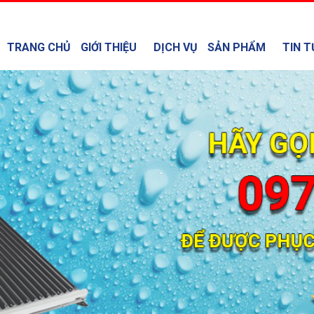
TRANG CHỦ
GIỚI THIỆU
DỊCH VỤ
SẢN PHẨM
TIN T