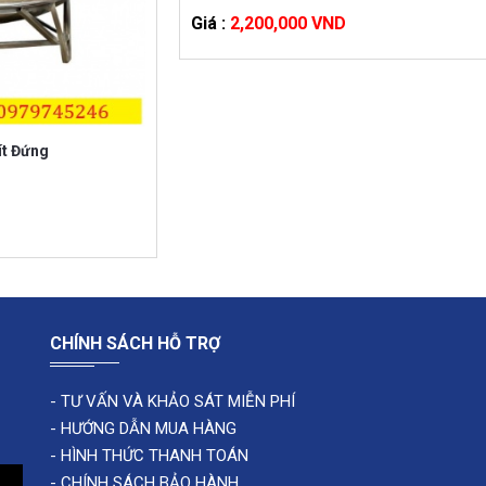
Bồn nước cũ 1500l giá rẻ
Giá :
2,200,000 VND
ít Đứng
CHÍNH SÁCH HỖ TRỢ