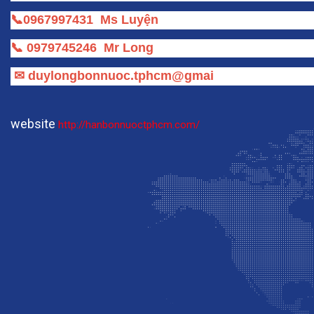
Cửa hàng bồn nước ĐẠI  LONG PHÁT
94 - Huỳnh Minh Mương - Tân Thạnh Đông _ Củ 
Chi _ TPHCM
📞
0967997431
Ms Luyện
📞
0979745246
Mr Long
✉
duylongbonnuoc.tphcm@gmai
website
http://hanbonnuoctphcm.com/