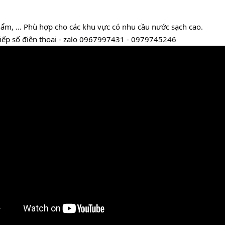
m, ... Phù hợp cho các khu vực có nhu cầu nước sạch cao.
tiếp số điện thoại - zalo 0967997431 - 0979745246 