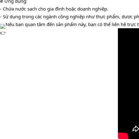
- Dung tích 700L, phù hợp cho gia đình hoặc doanh nghiệp nhỏ.
- Thiết kế đứng, tiết kiệm diện tích và dễ dàng lắp đặt.
- Sản phẩm của thương hiệu Đại Thành, uy tín và chất lượng cao.
# Ứng dụng:
- Chứa nước sạch cho gia đình hoặc doanh nghiệp.
- Sử dụng trong các ngành công nghiệp như thực phẩm, dược phẩ
Nếu bạn quan tâm đến sản phẩm này, bạn có thể liên hệ trực 