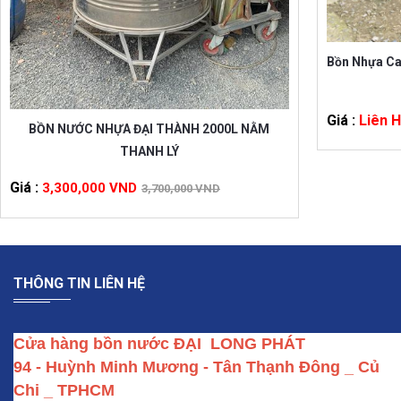
Bồn Nhựa Ca
Giá :
Liên 
BỒN NƯỚC NHỰA ĐẠI THÀNH 2000L NẰM
THANH LÝ
Giá :
3,300,000 VND
3,700,000 VND
THÔNG TIN LIÊN HỆ