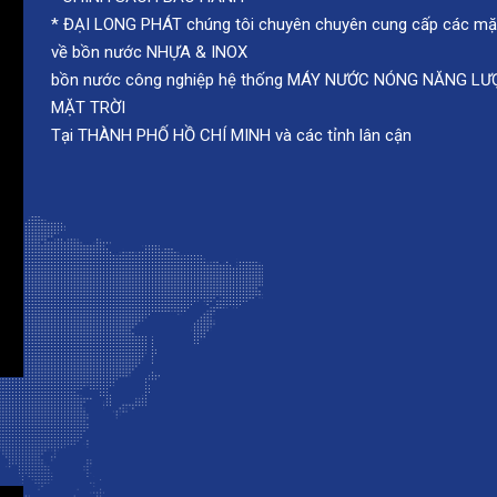
-
TƯ VẤN VÀ KHẢO SÁT MIỄN PHÍ
-
HƯỚNG DẪN MUA HÀNG
-
HÌNH THỨC THANH TOÁN
-
CHÍNH SÁCH BẢO HÀNH
* ĐẠI LONG PHÁT chúng tôi chuyên chuyên cung cấp các mặ
về bồn nước NHỰA & INOX
bồn nước công nghiệp hệ thống MÁY NƯỚC NÓNG NĂNG L
MẶT TRỜI
Tại THÀNH PHỐ HỒ CHÍ MINH và các tỉnh lân cận