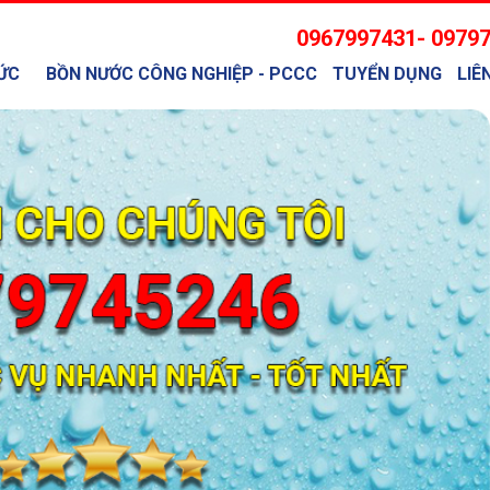
0967997431- 0979
ỨC
BỒN NƯỚC CÔNG NGHIỆP - PCCC
TUYỂN DỤNG
LIÊ