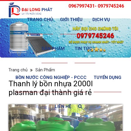
0967997431- 0979745246
TRANG CHỦ
GIỚI THIỆU
DỊCH VỤ
SẢN PHẨM
TIN TỨC
Trang chủ
Sản Phẩm
BỒN NƯỚC CÔNG NGHIỆP - PCCC
TUYỂN DỤNG
Thanh lý bồn nhựa 2000l
plasman đại thành giá rẻ
LIÊN HỆ