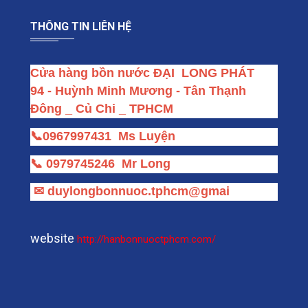
THÔNG TIN LIÊN HỆ
Cửa hàng bồn nước ĐẠI  LONG PHÁT
94 - Huỳnh Minh Mương - Tân Thạnh 
Đông _ Củ Chi _ TPHCM
📞
0967997431
Ms Luyện
📞
0979745246
Mr Long
✉
duylongbonnuoc.tphcm@gmai
website
http://hanbonnuoctphcm.com/