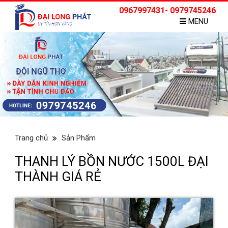
0967997431- 0979745246
MENU
Trang chủ
Sản Phẩm
THANH LÝ BỒN NƯỚC 1500L ĐẠI
THÀNH GIÁ RẺ