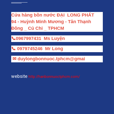
Cửa hàng bồn nước ĐẠI  LONG PHÁT
94 - Huỳnh Minh Mương - Tân Thạnh 
Đông _ Củ Chi _ TPHCM
📞
0967997431
Ms Luyện
📞
0979745246
Mr Long
✉
duylongbonnuoc.tphcm@gmai
website
http://hanbonnuoctphcm.com/