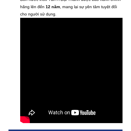
hãng lên đến
12 năm
, mang lại sự yên tâm tuyệt đối
cho người sử dụng.