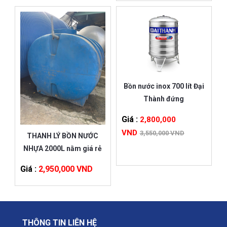
Bồn nước inox 700 lít Đại
Thành đứng
Giá :
2,800,000
VND
3,550,000 VND
THANH LÝ BỒN NƯỚC
NHỰA 2000L nằm giá rẻ
Giá :
2,950,000 VND
THÔNG TIN LIÊN HỆ