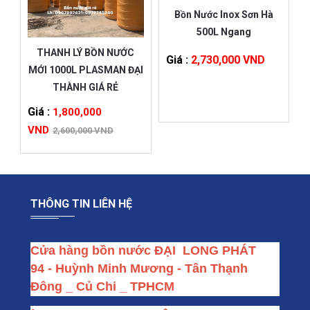
Bồn Nước Inox Sơn Hà
500L Ngang
THANH LÝ BỒN NƯỚC
Giá :
2,730,000 VND
MỚI 1000L PLASMAN ĐẠI
THÀNH GIÁ RẺ
Giá :
1,800,000
VND
2,600,000 VND
THÔNG TIN LIÊN HỆ
Cửa hàng bồn nước ĐẠI  LONG PHÁT
94 - Huỳnh Minh Mương - Tân Thạnh 
Đông _ Củ Chi _ TPHCM