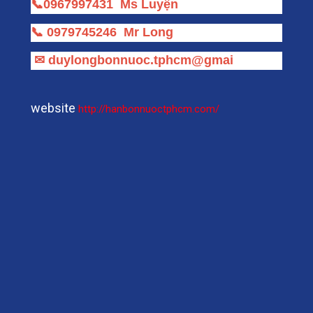
📞
0967997431
Ms Luyện
📞
0979745246
Mr Long
✉
duylongbonnuoc.tphcm@gmai
website
http://hanbonnuoctphcm.com/