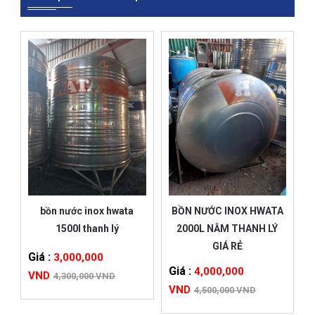
bồn nước inox hwata
BỒN NƯỚC INOX HWATA
1500l thanh lý
2000L NẰM THANH LÝ
GIÁ RẺ
Giá :
3,000,000
Giá :
4,000,000
VND
4,300,000 VND
VND
4,500,000 VND