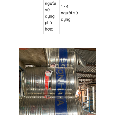
người
1- 4
sử
người sử
dụng
dụng
phù
hợp: