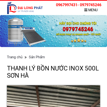
0967997431- 0979745246
MENU
Trang chủ
Sản Phẩm
THANH LÝ BỒN NƯỚC INOX 500L
SƠN HÀ