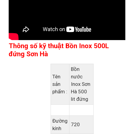
Thông số kỹ thuật Bồn Inox 500L
đứng Sơn Hà
Bồn
Tên
nước
sản
Inox Sơn
phẩm :
Hà 500
lit đứng
Đường
720
kính