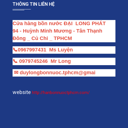
THÔNG TIN LIÊN HỆ
Cửa hàng bồn nước ĐẠI  LONG PHÁT
94 - Huỳnh Minh Mương - Tân Thạnh 
Đông _ Củ Chi _ TPHCM
📞
0967997431
Ms Luyện
📞
0979745246
Mr Long
✉
duylongbonnuoc.tphcm@gmai
website
http://hanbonnuoctphcm.com/