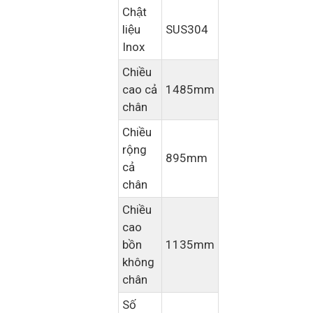
Chật
liệu
SUS304
Inox
Chiều
cao cả
1485mm
chân
Chiều
rộng
895mm
cả
chân
Chiều
cao
bồn
1135mm
không
chân
Số