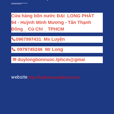
Cửa hàng bồn nước ĐẠI  LONG PHÁT
94 - Huỳnh Minh Mương - Tân Thạnh 
Đông _ Củ Chi _ TPHCM
📞
0967997431
Ms Luyện
📞
0979745246
Mr Long
✉
duylongbonnuoc.tphcm@gmai
website
http://hanbonnuoctphcm.com/