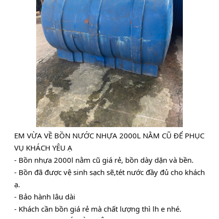
EM VỪA VỀ BỒN NƯỚC NHỰA 2000L NẰM CŨ ĐỂ PHỤC 
VỤ KHÁCH YÊU Ạ 
- Bồn nhựa 2000l nằm cũ giá rẻ, bồn dày dặn và bền.
- 
Bồn đã được vệ sinh sạch sẽ,tét nước đầy đủ cho khách 
ạ.
- Bảo hành lâu dài
- Khách cần bồn giá rẻ mà chất lượng thì lh e nhé.