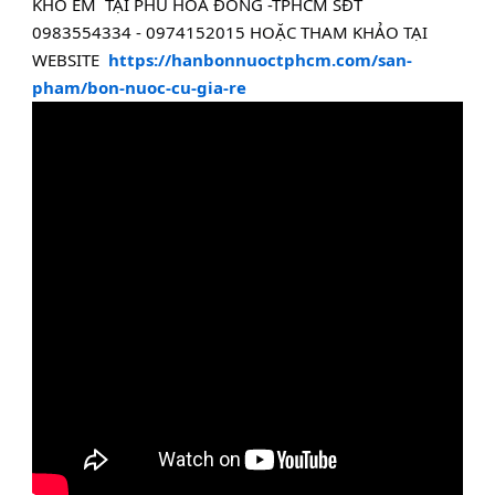
KHO EM  TẠI PHÚ HÒA ĐÔNG -TPHCM SĐT 
0983554334 - 0974152015 HOẶC THAM KHẢO TẠI 
WEBSITE  
https://hanbonnuoctphcm.com/san-
pham/bon-nuoc-cu-gia-re