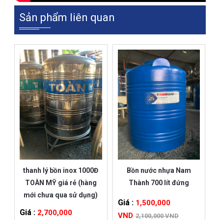
Sản phẩm liên quan
thanh lý bồn inox 1000Đ
Bồn nước nhựa Nam
TOÀN MỸ giá rẻ (hàng
Thành 700 lít đứng
mới chưa qua sử dụng)
Giá :
1,500,000
Giá :
2,700,000
VND
2,100,000 VND