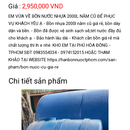
Giá :
2,950,000 VND
EM VỪA VỀ BỒN NƯỚC NHỰA 2000L NẰM CŨ ĐỂ PHỤC
VỤ KHÁCH YÊU Ạ - Bồn nhựa 2000l nằm cũ giá rẻ, bồn dày
dặn và bền. - Bồn đã được vệ sinh sạch sẽ,tét nước đầy đủ
cho khách ạ. - Bảo hành lâu dài - Khách cần bồn giá rẻ mà
chất lượng thì lh e nhé. KHO EM TẠI PHÚ HÒA ĐÔNG -
TPHCM SĐT 0983554334 - 0974152015 HOẶC THAM
KHẢO TẠI WEBSITE https://hanbonnuoctphcm.com/san-
pham/bon-nuoc-cu-gia-re
Chi tiết sản phẩm