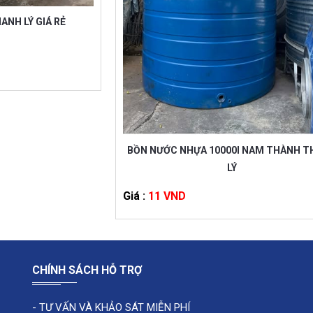
ANH LÝ GIÁ RẺ
BỒN NƯỚC NHỰA 10000l NAM THÀNH 
LÝ
Giá :
11 VND
CHÍNH SÁCH HỖ TRỢ