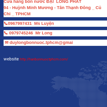
Cửa hàng bồn nước ĐẠI  LONG PHÁT
94 - Huỳnh Minh Mương - Tân Thạnh Đông _ Củ 
Chi _ TPHCM
📞
0967997431
Ms Luyện
📞
0979745246
Mr Long
✉
duylongbonnuoc.tphcm@gmai
website
http://hanbonnuoctphcm.com/