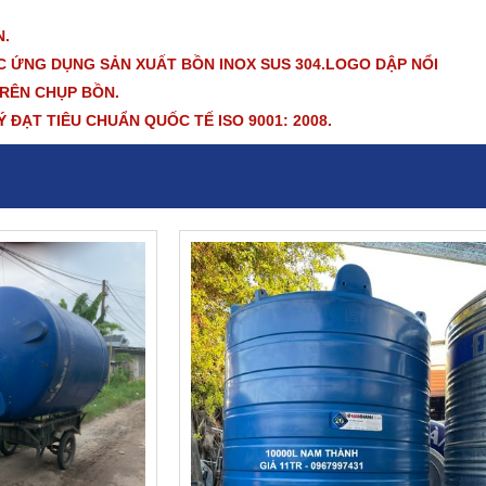
N.
 ỨNG DỤNG SẢN XUẤT BỒN INOX SUS 304.LOGO DẬP NỔI
TRÊN CHỤP BỒN.
ẠT TIÊU CHUẨN QUỐC TẾ ISO 9001: 2008.