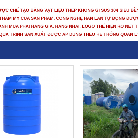
ĐƯỢC CHẾ TẠO BẰNG VẬT LIỆU THÉP KHÔNG GỈ SUS 304 SIÊU BỀ
 THẨM MỸ CỦA SẢN PHẨM, CÔNG NGHỆ HÀN LĂN TỰ ĐỘNG ĐƯỢC
NH MUA PHẢI HÀNG GIẢ, HÀNG NHÁI. LOGO THỂ HIỆN RÕ NÉT 
UÁ TRÌNH SẢN XUẤT ĐƯỢC ÁP DỤNG THEO HỆ THỐNG QUẢN LÝ Đ