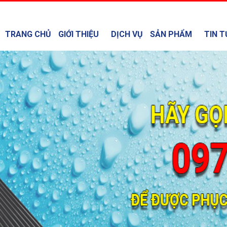
TRANG CHỦ
GIỚI THIỆU
DỊCH VỤ
SẢN PHẨM
TIN T