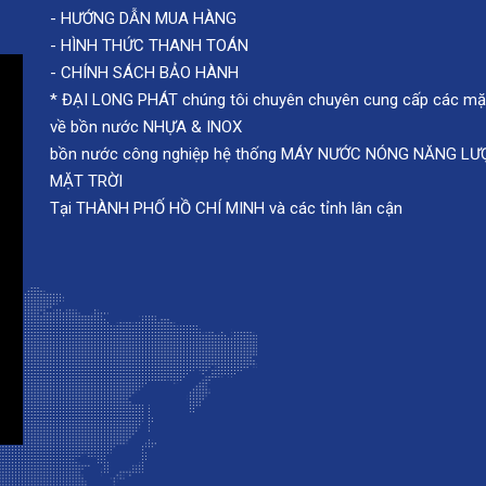
-
TƯ VẤN VÀ KHẢO SÁT MIỄN PHÍ
-
HƯỚNG DẪN MUA HÀNG
-
HÌNH THỨC THANH TOÁN
-
CHÍNH SÁCH BẢO HÀNH
* ĐẠI LONG PHÁT chúng tôi chuyên chuyên cung cấp các mặ
về bồn nước NHỰA & INOX
bồn nước công nghiệp hệ thống MÁY NƯỚC NÓNG NĂNG L
MẶT TRỜI
Tại THÀNH PHỐ HỒ CHÍ MINH và các tỉnh lân cận