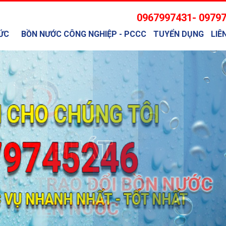
0967997431- 0979
ỨC
BỒN NƯỚC CÔNG NGHIỆP - PCCC
TUYỂN DỤNG
LIÊ