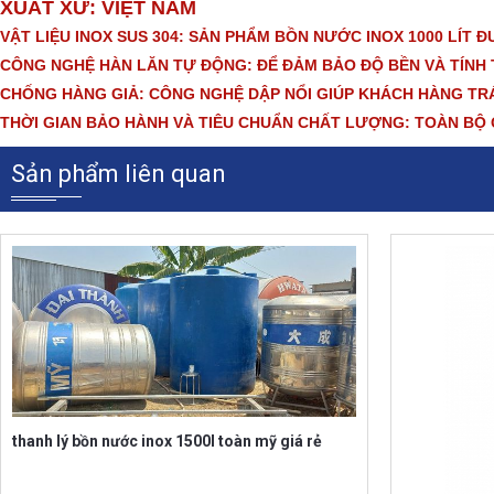
XUẤT XỨ: VIỆT NAM
VẬT LIỆU INOX SUS 304: SẢN PHẨM BỒN NƯỚC INOX 1000 LÍT 
CÔNG NGHỆ HÀN LĂN TỰ ĐỘNG: ĐỂ ĐẢM BẢO ĐỘ BỀN VÀ TÍNH
CHỐNG HÀNG GIẢ: CÔNG NGHỆ DẬP NỔI GIÚP KHÁCH HÀNG TRÁ
THỜI GIAN BẢO HÀNH VÀ TIÊU CHUẨN CHẤT LƯỢNG: TOÀN BỘ Q
Sản phẩm liên quan
thanh lý bồn nước inox 1500l toàn mỹ giá rẻ