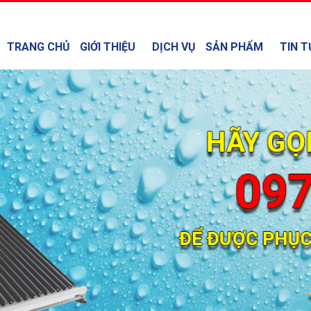
TRANG CHỦ
GIỚI THIỆU
DỊCH VỤ
SẢN PHẨM
TIN T