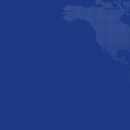
website
http://hanbonnuoctphcm.com/