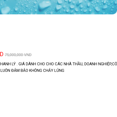
ND
75,000,000 VND
THANH LÝ . GIÁ DÀNH CHO CHO CÁC NHÀ THẦU, DOANH NGHIỆP,C
HÀNG LUÔN ĐẢM BẢO KHÔNG CHẢY LỦNG