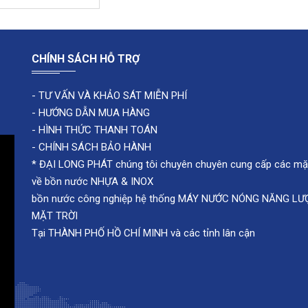
5000 lít đứng
00,000 VND
CHÍNH SÁCH HỖ TRỢ
-
TƯ VẤN VÀ KHẢO SÁT MIỄN PHÍ
-
HƯỚNG DẪN MUA HÀNG
-
HÌNH THỨC THANH TOÁN
-
CHÍNH SÁCH BẢO HÀNH
* ĐẠI LONG PHÁT chúng tôi chuyên chuyên cung cấp các mặ
về bồn nước NHỰA & INOX
bồn nước công nghiệp hệ thống MÁY NƯỚC NÓNG NĂNG L
MẶT TRỜI
Tại THÀNH PHỐ HỒ CHÍ MINH và các tỉnh lân cận