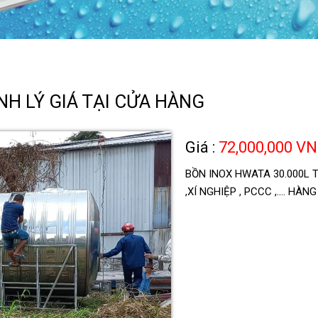
H LÝ GIÁ TẠI CỬA HÀNG
Giá :
72,000,000 V
BỒN INOX HWATA 30.000L 
,XÍ NGHIỆP , PCCC ,.... 