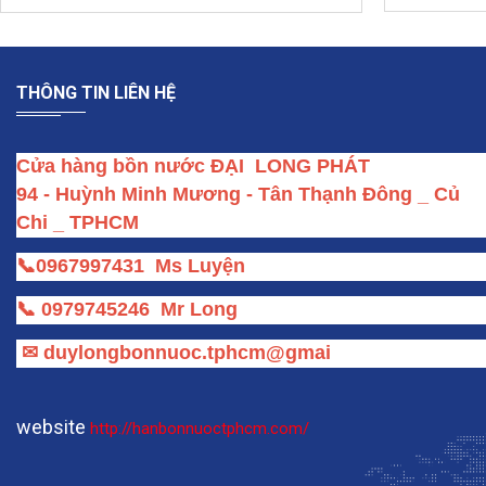
Máy nước 
bồn nước inox cũ 3000l thanh lý giá rẻ
Giá :
4,500
Giá :
6,500,000 VND
THÔNG TIN LIÊN HỆ
Cửa hàng bồn nước ĐẠI  LONG PHÁT
94 - Huỳnh Minh Mương - Tân Thạnh Đông _ Củ 
Chi _ TPHCM
📞
0967997431
Ms Luyện
📞
0979745246
Mr Long
✉
duylongbonnuoc.tphcm@gmai