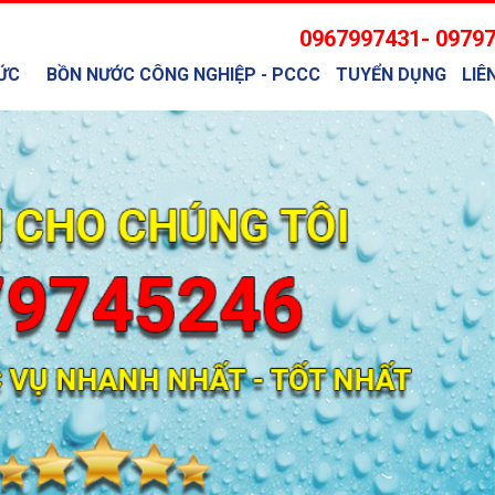
0967997431- 0979
ỨC
BỒN NƯỚC CÔNG NGHIỆP - PCCC
TUYỂN DỤNG
LIÊ