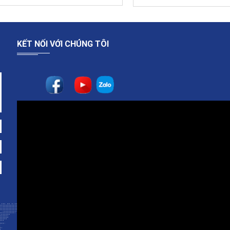
nóng năng lượng mặt trời 130 lít
Bồn nước nhựa Nam Thành 
Osaka I304
,000 VND
Giá :
7,800,000 VND
5,600,000 VND
14,0
KẾT NỐI VỚI CHÚNG TÔI