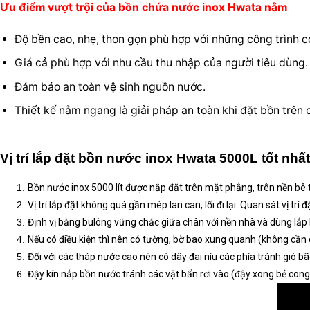
Chi tiết sản phẩm
Ưu điểm vượt trội của bồn chứa nước inox Hwata nằm
Độ bền cao, nhẹ, thon gọn phù hợp với những công trình có
Giá cả phù hợp với nhu cầu thu nhập của người tiêu dùng.
Đảm bảo an toàn vệ sinh nguồn nước.
Thiết kế nằm ngang là giải pháp an toàn khi đặt bồn trên 
Vị trí lắp đặt bồn nước inox Hwata 5000L tốt nhất
Bồn nước inox 5000 lít được nắp đặt trên mặt phẳng, trên nền bê t
Vị trí lắp đặt không quá gần mép lan can, lối đi lại. Quan sát vị trí
Định vị bằng bulông vững chắc giữa chân với nền nhà và dùng lắp 
Nếu có điều kiện thì nên có tường, bờ bao xung quanh (không cần 
Đối với các tháp nước cao nên có dây đai níu các phía tránh gió bã