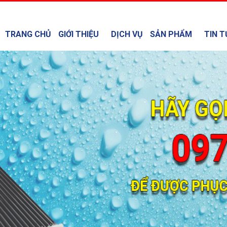
TRANG CHỦ
GIỚI THIỆU
DỊCH VỤ
SẢN PHẨM
TIN T