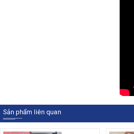
Đậy kín nắp bồn nước tránh các vật bẩn rơi vào (đậy xong bẻ cong t
Sản phẩm liên quan