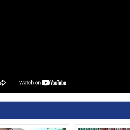
ai khóa để tránh bị bật).