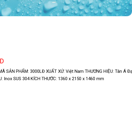
ND
 MÃ SẢN PHẨM: 3000LĐ XUẤT XỨ: Việt Nam THƯƠNG HIỆU: Tân Á Đạ
: Inox SUS 304 KÍCH THƯỚC: 1360 x 2150 x 1460 mm