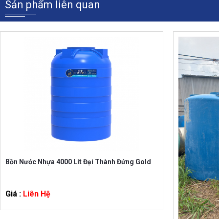
•
Bồn công nghiệp (từ 10.000 – 30.000 lít): Sử dụng ch
công nghiệp dung tích từ 10.000L đến 30.000L đang là sự 
Sản phẩm liên quan
Bồn Nước Nhựa 4000 Lít Đại Thành Đứng Gold