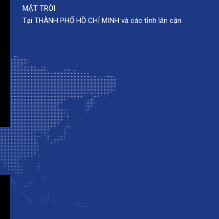
-
CHÍNH SÁCH BẢO HÀNH
* ĐẠI LONG PHÁT chúng tôi chuyên chuyên cung cấp các mặ
về bồn nước NHỰA & INOX
bồn nước công nghiệp hệ thống MÁY NƯỚC NÓNG NĂNG L
MẶT TRỜI
Tại THÀNH PHỐ HỒ CHÍ MINH và các tỉnh lân cận