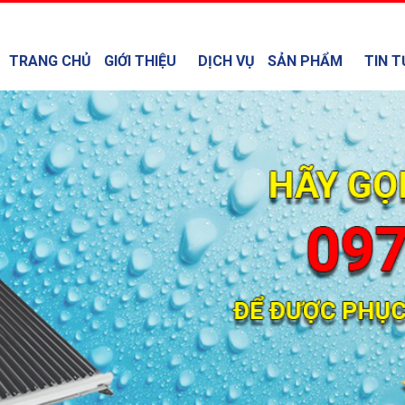
TRANG CHỦ
GIỚI THIỆU
DỊCH VỤ
SẢN PHẨM
TIN T