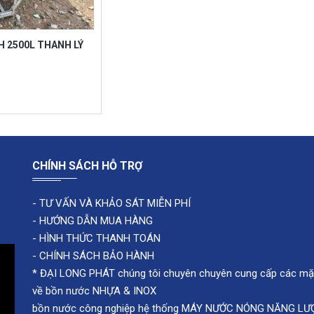
Giá :
26,000,000 VND
41,000,000 VND
H 2500L THANH LÝ
CHÍNH SÁCH HỖ TRỢ
-
TƯ VẤN VÀ KHẢO SÁT MIỄN PHÍ
-
HƯỚNG DẪN MUA HÀNG
-
HÌNH THỨC THANH TOÁN