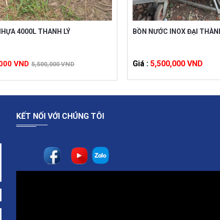
HỰA 4000L THANH LÝ
BỒN NƯỚC INOX ĐẠI THÀN
Giá :
5,500,000 VND
,000 VND
5,500,000 VND
KẾT NỐI VỚI CHÚNG TÔI