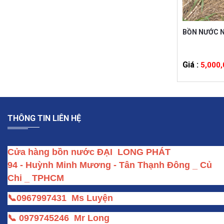
Giá :
Liên Hệ
BỒN NƯỚC N
Giá :
5,000
THÔNG TIN LIÊN HỆ
Cửa hàng bồn nước ĐẠI  LONG PHÁT
94 - Huỳnh Minh Mương - Tân Thạnh Đông _ Củ 