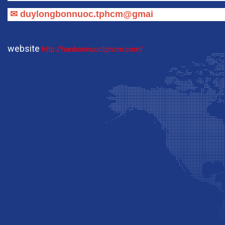
Chi _ TPHCM
📞
0967997431
Ms Luyện
📞
0979745246
Mr Long
✉
duylongbonnuoc.tphcm@gmai
website
http://hanbonnuoctphcm.com/