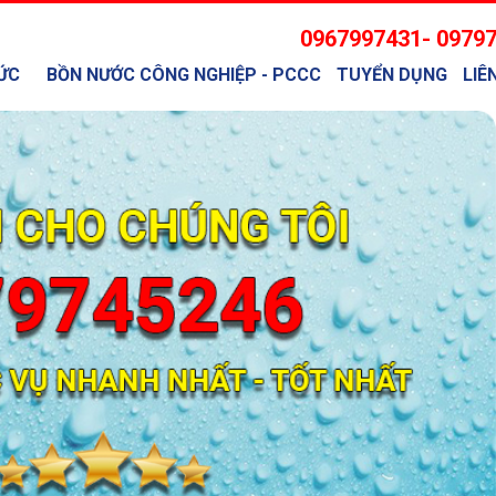
0967997431- 0979
ỨC
BỒN NƯỚC CÔNG NGHIỆP - PCCC
TUYỂN DỤNG
LIÊ